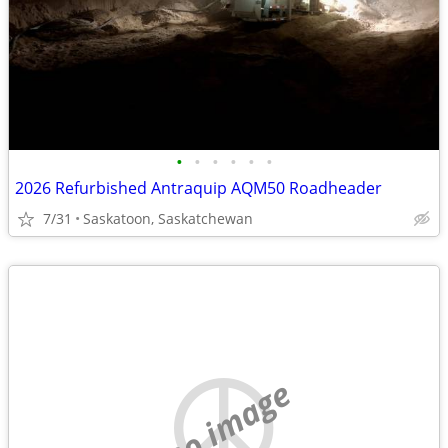
•
•
•
•
•
•
2026 Refurbished Antraquip AQM50 Roadheader
7/31
Saskatoon, Saskatchewan
no image